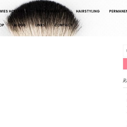
 WIES HOLLANDS
BRUIDSMAKE-UP
HAIRSTYLING
PERMANE
OP
BLOGS
LINKS
CONTACT
S
fo
sagiewieshollands.nl/alles-
R
-
del/lacquer-
main#respond