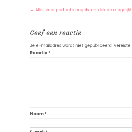
Post
←
Alles voor perfecte nagels: ontdek de mogeli
navigation
Geef een reactie
Je e-mailadres wordt niet gepubliceerd.
Vereiste
Reactie
*
Naam
*