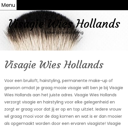
Skip
Menu
Menu
C
to
l
content
o
Visagie Wies Hollands
s
e
Make-Up & Hairstyling
M
e
n
u
Close
Visagie Wies Hollands
Menu
V
I
S
Voor een bruiloft, hairstyling, permanente make-up of
A
gewoon omdat je graag mooie visagie wilt ben je bij Visagie
G
I
Wies Hollands aan het juiste adres. Visagie Wies Hollands
E
verzorgt visagie en hairstyling voor elke gelegenheid en
W
I
zorgt er graag voor dat jij er op en top uitziet. Iedere vrouw
E
wil graag mooi voor de dag komen en wat is er dan mooier
S
H
als opgemaakt worden door een ervaren visagiste! Visagie
O