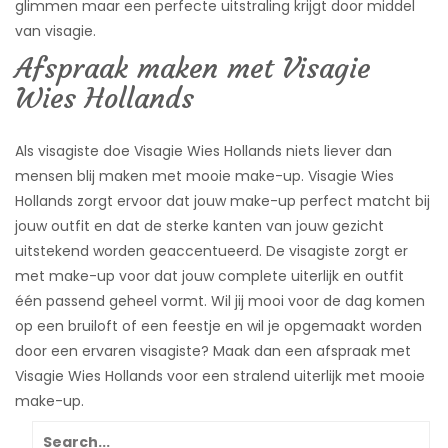
glimmen maar een perfecte uitstraling krijgt door middel
T
van visagie.
Y
L
Afspraak maken met Visagie
I
N
Wies Hollands
G
P
Als visagiste doe Visagie Wies Hollands niets liever dan
E
R
mensen blij maken met mooie make-up. Visagie Wies
M
Hollands zorgt ervoor dat jouw make-up perfect matcht bij
A
N
jouw outfit en dat de sterke kanten van jouw gezicht
E
uitstekend worden geaccentueerd. De visagiste zorgt er
N
T
met make-up voor dat jouw complete uiterlijk en outfit
E
één passend geheel vormt. Wil jij mooi voor de dag komen
M
A
op een bruiloft of een feestje en wil je opgemaakt worden
K
door een ervaren visagiste? Maak dan een afspraak met
E
-
Visagie Wies Hollands voor een stralend uiterlijk met mooie
U
make-up.
P
Search
W