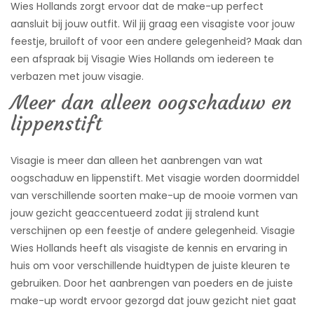
Wies Hollands zorgt ervoor dat de make-up perfect
L
L
aansluit bij jouw outfit. Wil jij graag een visagiste voor jouw
A
feestje, bruiloft of voor een andere gelegenheid? Maak dan
N
D
een afspraak bij Visagie Wies Hollands om iedereen te
S
verbazen met jouw visagie.
B
Meer dan alleen oogschaduw en
R
lippenstift
U
I
D
S
Visagie is meer dan alleen het aanbrengen van wat
M
oogschaduw en lippenstift. Met visagie worden doormiddel
A
K
van verschillende soorten make-up de mooie vormen van
E
jouw gezicht geaccentueerd zodat jij stralend kunt
-
U
verschijnen op een feestje of andere gelegenheid. Visagie
P
Wies Hollands heeft als visagiste de kennis en ervaring in
H
huis om voor verschillende huidtypen de juiste kleuren te
A
gebruiken. Door het aanbrengen van poeders en de juiste
I
R
make-up wordt ervoor gezorgd dat jouw gezicht niet gaat
S