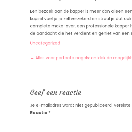
Een bezoek aan de kapper is meer dan alleen een 
kapsel voel je je zelfverzekerd en straal je dat oo
complete make-over, een professionele kapper help
de aandacht die het verdient en geniet van een s
Uncategorized
Post
←
Alles voor perfecte nagels: ontdek de mogeli
navigation
Geef een reactie
Je e-mailadres wordt niet gepubliceerd.
Vereiste
Reactie
*