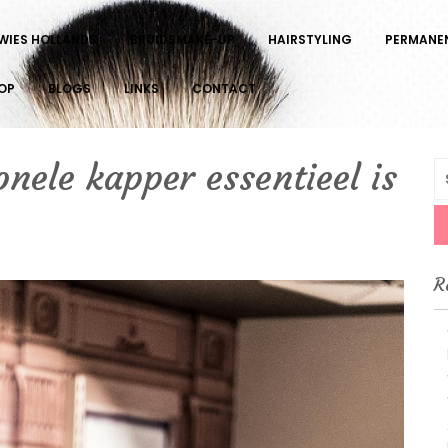
 WIES HOLLANDS
BRUIDSMAKE-UP
HAIRSTYLING
PERMANE
OP
BLOGS
LINKS
CONTACT
nele kapper essentieel is
S
fo
iewieshollands.nl/waarom-
R