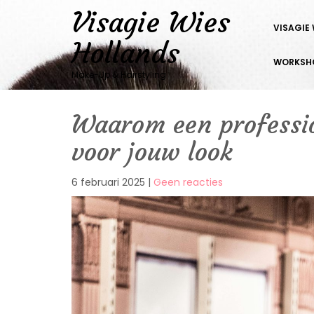
Skip
Visagie Wies
to
VISAGIE
content
Hollands
WORKSH
Make-Up & Hairstyling
Waarom een professio
voor jouw look
https://www.visag
6 februari 2025
|
Geen reacties
een-
professionele-
kapper-
essentieel-
is-
voor-
jouw-
look#respond