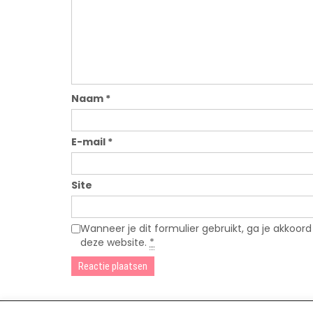
Naam
*
E-mail
*
Site
Wanneer je dit formulier gebruikt, ga je akkoo
deze website.
*
A
l