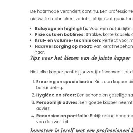
De haarmode verandert continu. Een professionel
nieuwste technieken, zodat jij altijd kunt genieten 
Balayage en highlights:
Voor een natuurlijke, 
Pixie cuts en boblines:
Strakke, korte kapsels 
Krul- en volume-technieken:
Perfect voor m
Haarverzorging op maat:
Van keratinebehand
haar.
Tips voor het kiezen van de juiste kapper
Niet elke kapper past bij jouw stijl of wensen. Le
Ervaring en specialisatie:
Kies een kapper d
behandeling.
Hygiëne en sfeer:
Een schone en gezellige sal
Persoonlijk advies:
Een goede kapper neemt d
advies.
Recensies en portfolio:
Bekijk online beoorde
van de kwaliteit.
Investeer in jezelf met een professioneel 